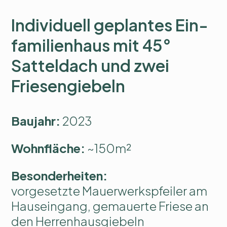
Indi­viduell geplantes Ein­
familien­haus mit 45°
Sattel­dach und zwei
Friesen­giebeln
Baujahr:
2023
Wohnfläche:
~150m²
Besonderheiten:
vorgesetzte Mauerwerkspfeiler am
Hauseingang, gemauerte Friese an
den Herrenhausgiebeln